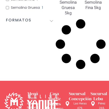
Semolina
Semolina
Gruesa
Fina 5kg
Semolina Gruesa
1
5kg
FORMATOS
Menú
Casa
Sucursal
Sucursal
Matriz
Concepción
Lebu
Inicio
Bulnes
Las Heras
Pérez
Nuestra
historia
479,
265,
Camino