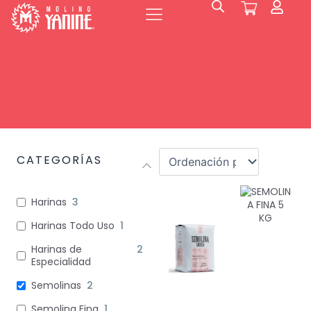
Ir
al
contenido
CATEGORÍAS
Harinas
3
Harinas Todo Uso
1
Harinas de
2
Especialidad
Semolinas
2
Semolina Fina
1