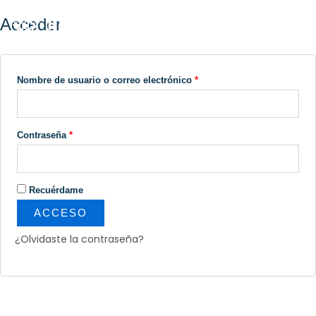
Ir
Obligatorio
Obligatorio
al
Acceder
contenido
Nombre de usuario o correo electrónico
*
Contraseña
*
Recuérdame
ACCESO
¿Olvidaste la contraseña?