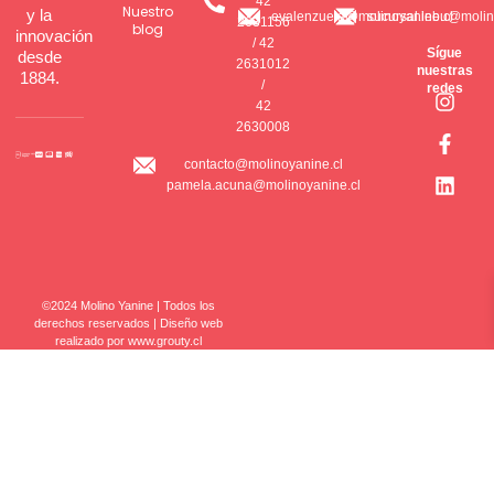
42
Nuestro
y la
evalenzuela@molinoyanine.cl
sucursal.lebu@molin
2631156
blog
innovación
/ 42
Sígue
desde
2631012
nuestras
1884.
I
F
L
/
redes
n
a
i
42
s
c
n
2630008
t
e
k
contacto@molinoyanine.cl
a
b
e
pamela.acuna@molinoyanine.cl
g
o
d
r
o
i
a
k
n
m
-
f
©2024 Molino Yanine | Todos los
derechos reservados | Diseño web
realizado por www.grouty.cl
TIENDA
NUESTRA EMPRESA
SERVICIO AL CLIENTE
Sígue nuestras redes