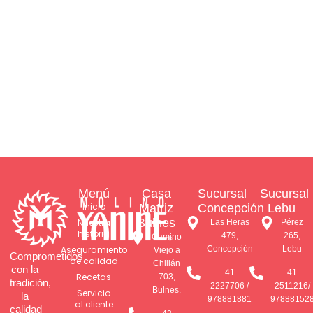
Menú
Casa
Sucursal
Sucursal
Inicio
Matriz
Concepción
Lebu
Bulnes
Nuestra
Las Heras
Pérez
historia
479,
265,
Camino
Aseguramiento
Concepción
Lebu
Viejo a
Comprometidos
de calidad
Chillán
con la
41
41
Recetas
703,
tradición,
2227706 /
2511216/
Bulnes.
Servicio
la
978881881
97888152
al cliente
calidad