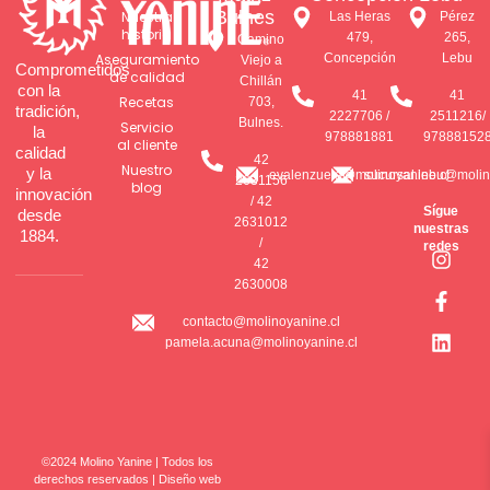
Bulnes
Nuestra
Las Heras
Pérez
historia
479,
265,
Camino
Aseguramiento
Concepción
Lebu
Viejo a
Comprometidos
de calidad
Chillán
con la
41
41
Recetas
703,
tradición,
2227706 /
2511216/
Bulnes.
Servicio
la
978881881
97888152
al cliente
calidad
42
Nuestro
y la
evalenzuela@molinoyanine.cl
sucursal.lebu@molin
2631156
blog
innovación
/ 42
Sígue
desde
2631012
nuestras
1884.
I
F
L
/
redes
n
a
i
42
s
c
n
2630008
t
e
k
contacto@molinoyanine.cl
a
b
e
pamela.acuna@molinoyanine.cl
g
o
d
r
o
i
a
k
n
m
-
f
©2024 Molino Yanine | Todos los
derechos reservados | Diseño web