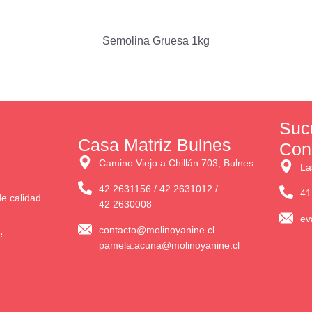
Semolina Gruesa 1kg
Suc
Casa Matriz Bulnes
Con
Camino Viejo a Chillán 703, Bulnes.
La
42 2631156 / 42 2631012 /
41
e calidad
42 2630008
ev
contacto@molinoyanine.cl
e
pamela.acuna@molinoyanine.cl