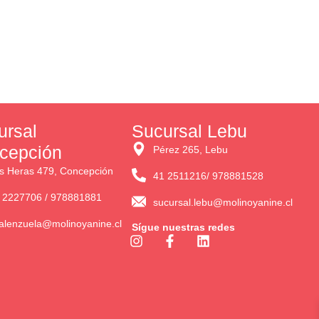
ursal
Sucursal Lebu
cepción
Pérez 265, Lebu
s Heras 479, Concepción
41 2511216/ 978881528
 2227706 / 978881881
sucursal.lebu@molinoyanine.cl
alenzuela@molinoyanine.cl
Sígue nuestras redes
I
F
L
n
a
i
s
c
n
t
e
k
a
b
e
g
o
d
r
o
i