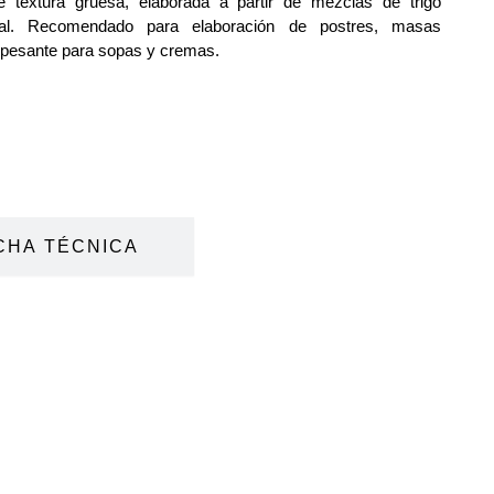
e textura gruesa, elaborada a partir de mezclas de trigo
nal. Recomendado para elaboración de postres, masas
pesante para sopas y cremas.
CHA TÉCNICA