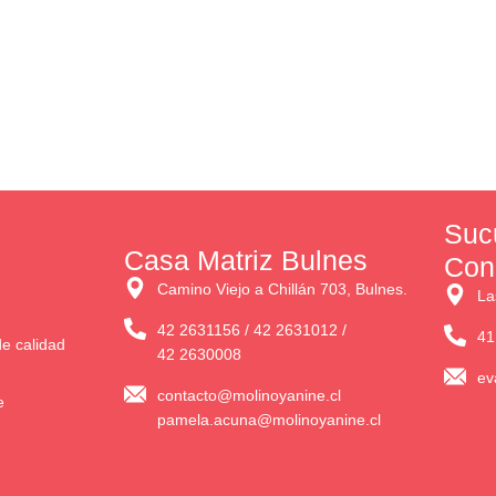
Suc
Casa Matriz Bulnes
Con
Camino Viejo a Chillán 703, Bulnes.
La
42 2631156 / 42 2631012 /
41
e calidad
42 2630008
ev
contacto@molinoyanine.cl
e
pamela.acuna@molinoyanine.cl