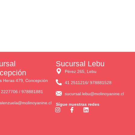
ursal
Sucursal Lebu
cepción
Pérez 265, Lebu
s Heras 479, Concepción
41 2511216/ 978881528
 2227706 / 978881881
sucursal.lebu@molinoyanine.cl
alenzuela@molinoyanine.cl
Sígue nuestras redes
I
F
L
n
a
i
s
c
n
t
e
k
a
b
e