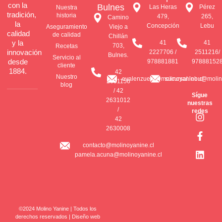
con la
Bulnes
Las Heras
Pérez
Nuestra
tradición,
historia
479,
265,
Camino
la
Concepción
Lebu
Aseguramiento
Viejo a
calidad
de calidad
Chillán
y la
41
41
703,
Recetas
innovación
2227706 /
2511216/
Bulnes.
Servicio al
desde
978881881
97888152
cliente
1884.
42
Nuestro
evalenzuela@molinoyanine.cl
sucursal.lebu@molin
2631156
blog
/ 42
Sígue
2631012
nuestras
/
I
F
L
redes
42
n
a
i
2630008
s
c
n
t
e
k
contacto@molinoyanine.cl
a
b
e
pamela.acuna@molinoyanine.cl
g
o
d
r
o
i
a
k
n
m
-
f
©2024 Molino Yanine | Todos los
derechos reservados | Diseño web