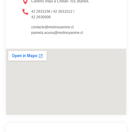
Camino Viejo a Chillán 703, Bulnes.
42 2631156 / 42 2631012 /
42 2630008
contacto@molinoyanine.cl
pamela.acuna@molinoyanine.cl